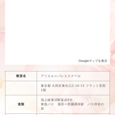
教室名
アリエル☆バレエスクール
東京都 大田区東矢口2-16-15 フラット安部
1階
池上線蓮沼駅徒歩8分
道順
東急バス 蒲田ー田園調布駅 バス停目の
前